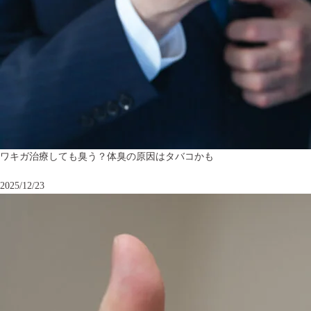
ワキガ治療しても臭う？体臭の原因はタバコかも
2025/12/23