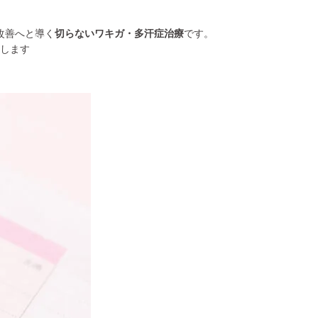
改善へと導く
切らないワキガ・多汗症治療
です。
します